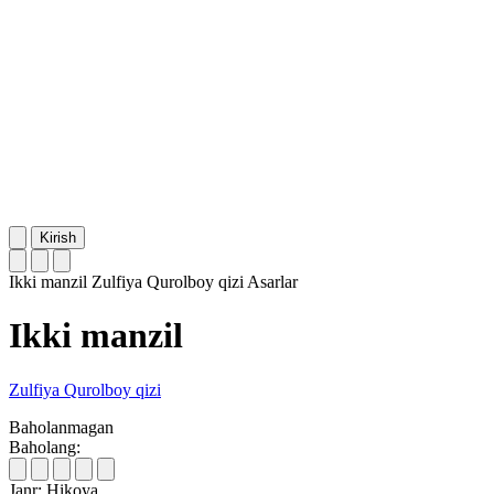
Kirish
Ikki manzil
Zulfiya Qurolboy qizi
Asarlar
Ikki manzil
Zulfiya Qurolboy qizi
Baholanmagan
Baholang:
Janr:
Hikoya