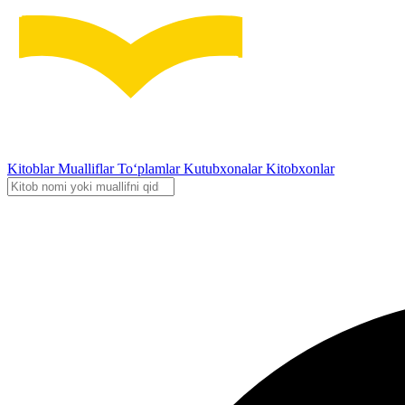
Kitoblar
Mualliflar
To‘plamlar
Kutubxonalar
Kitobxonlar