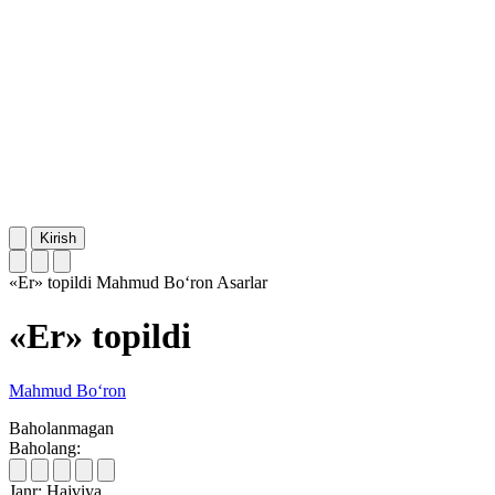
Kirish
«Er» topildi
Mahmud Bo‘ron
Asarlar
«Er» topildi
Mahmud Bo‘ron
Baholanmagan
Baholang:
Janr:
Hajviya