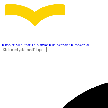
Kitoblar
Mualliflar
To‘plamlar
Kutubxonalar
Kitobxonlar