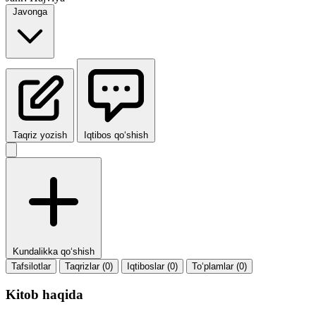
Javonga
Taqriz yozish
Iqtibos qo‘shish
Kundalikka qo‘shish
Tafsilotlar
Taqrizlar (0)
Iqtiboslar (0)
To‘plamlar (0)
Kitob haqida