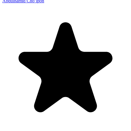
Abdulhamid Cho‘lpon