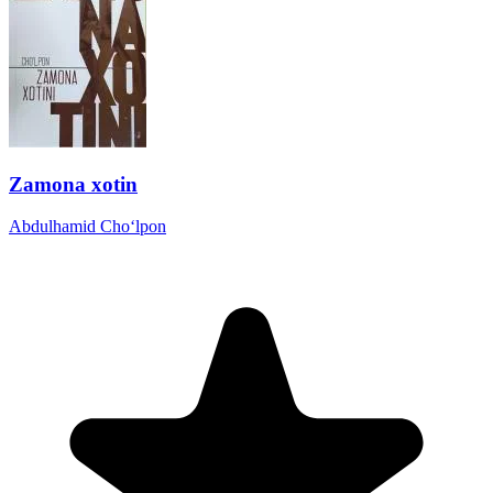
Zamona xotin
Abdulhamid Cho‘lpon