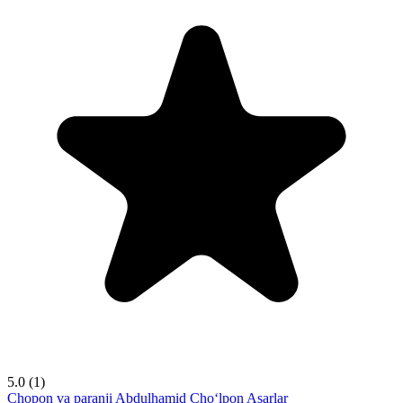
5.0
(1)
Chopon va paranji
Abdulhamid Cho‘lpon
Asarlar