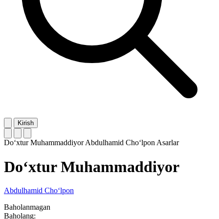
Kirish
Do‘xtur Muhammaddiyor
Abdulhamid Cho‘lpon
Asarlar
Do‘xtur Muhammaddiyor
Abdulhamid Cho‘lpon
Baholanmagan
Baholang: