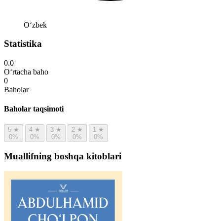
Oʻzbek
Statistika
0.0
O‘rtacha baho
0
Baholar
Baholar taqsimoti
5
★
4
★
3
★
2
★
1
★
0%
0%
0%
0%
0%
Muallifning boshqa kitoblari