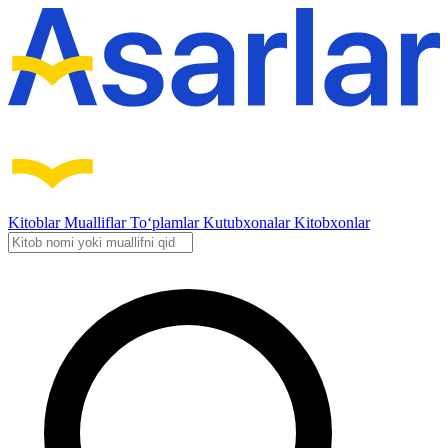
Kitoblar
Mualliflar
To‘plamlar
Kutubxonalar
Kitobxonlar