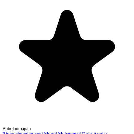
Baholanmagan
Bir toychoqning xuni
Murod Muhammad Do‘st
Asarlar