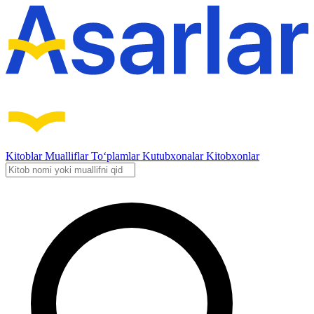
Kitoblar
Mualliflar
To‘plamlar
Kutubxonalar
Kitobxonlar