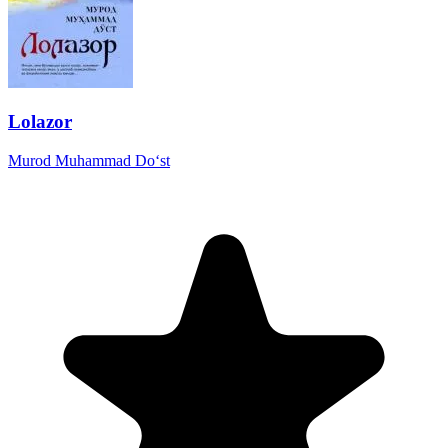
Lolazor
Murod Muhammad Do‘st