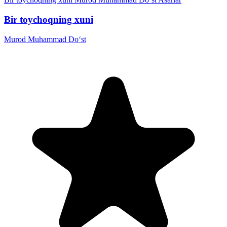
Bir toychoqning xuni
Murod Muhammad Do‘st