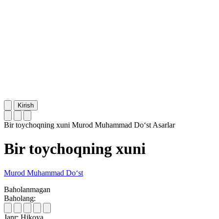
Kirish
Bir toychoqning xuni
Murod Muhammad Do‘st
Asarlar
Bir toychoqning xuni
Murod Muhammad Do‘st
Baholanmagan
Baholang:
Janr:
Hikoya