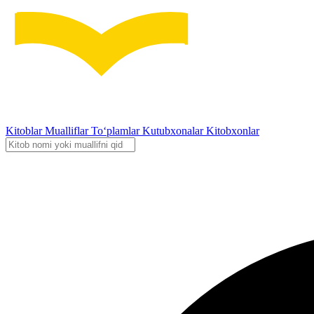
Kitoblar
Mualliflar
To‘plamlar
Kutubxonalar
Kitobxonlar