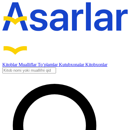
Kitoblar
Mualliflar
To‘plamlar
Kutubxonalar
Kitobxonlar