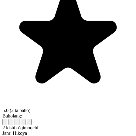
5.0
(2 ta baho)
Baholang:
2
kishi oʻqimoqchi
Janr:
Hikoya