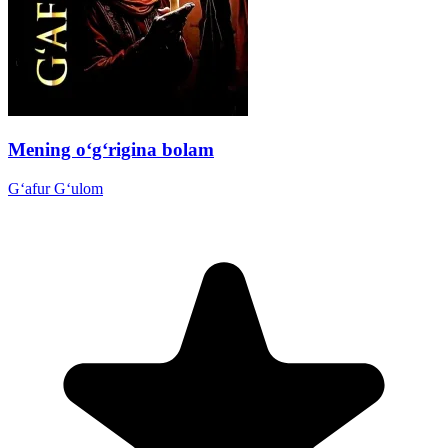
Mening o‘g‘rigina bolam
G‘afur G‘ulom