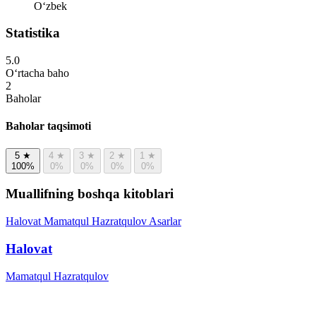
Oʻzbek
Statistika
5.0
O‘rtacha baho
2
Baholar
Baholar taqsimoti
5
★
4
★
3
★
2
★
1
★
100%
0%
0%
0%
0%
Muallifning boshqa kitoblari
Halovat
Mamatqul Hazratqulov
Asarlar
Halovat
Mamatqul Hazratqulov