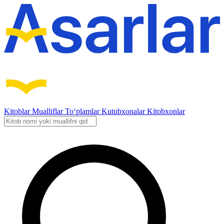
Kitoblar
Mualliflar
To‘plamlar
Kutubxonalar
Kitobxonlar