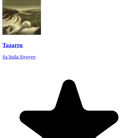
Tazarru
Sa’dulla Siyoyev