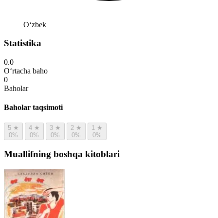
Oʻzbek
Statistika
0.0
O‘rtacha baho
0
Baholar
Baholar taqsimoti
5
★
4
★
3
★
2
★
1
★
0%
0%
0%
0%
0%
Muallifning boshqa kitoblari