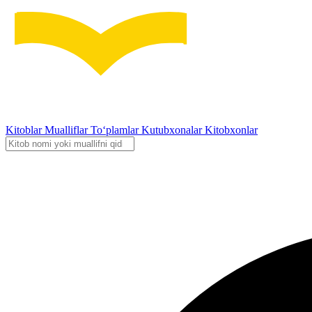
Kitoblar
Mualliflar
To‘plamlar
Kutubxonalar
Kitobxonlar