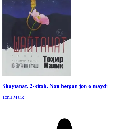
Shaytanat. 2-kitob. Non bergan jon olmaydi
Tohir Malik