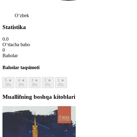
Oʻzbek
Statistika
0.0
O‘rtacha baho
0
Baholar
Baholar taqsimoti
5
★
4
★
3
★
2
★
1
★
0%
0%
0%
0%
0%
Muallifning boshqa kitoblari