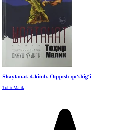
Shaytanat. 4-kitob. Oqqush qoʻshigʻi
Tohir Malik