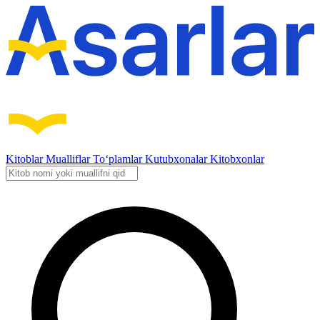
Kitoblar
Mualliflar
To‘plamlar
Kutubxonalar
Kitobxonlar