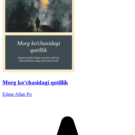
Morg ko‘chasidagi qotillik
Edgar Allan Po