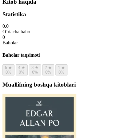
Kitob haqida
Statistika
0.0
O‘rtacha baho
0
Baholar
Baholar taqsimoti
5
★
4
★
3
★
2
★
1
★
0%
0%
0%
0%
0%
Muallifning boshqa kitoblari