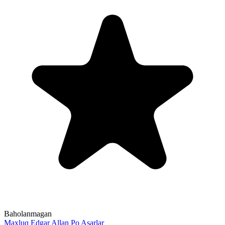
Baholanmagan
Maxluq
Edgar Allan Po
Asarlar