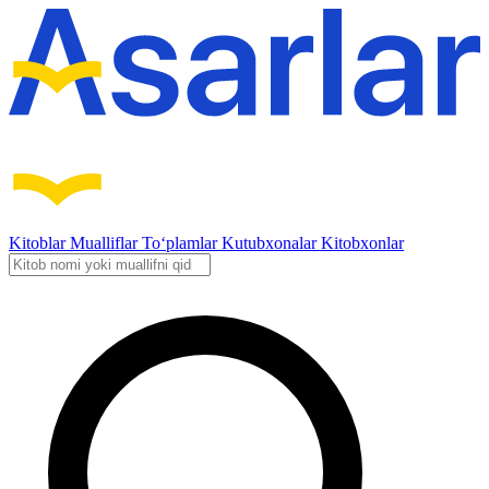
Kitoblar
Mualliflar
To‘plamlar
Kutubxonalar
Kitobxonlar