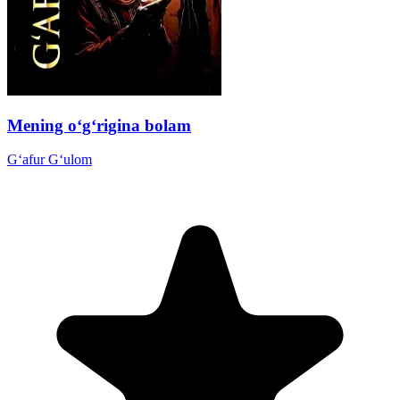
Mening o‘g‘rigina bolam
G‘afur G‘ulom