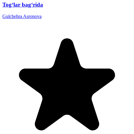
Tog‘lar bag‘rida
Gulchehra Asronova