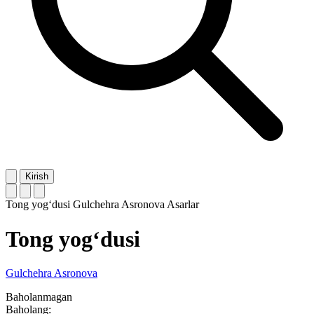
Kirish
Tong yog‘dusi
Gulchehra Asronova
Asarlar
Tong yog‘dusi
Gulchehra Asronova
Baholanmagan
Baholang: