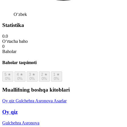
Oʻzbek
Statistika
0.0
O‘rtacha baho
0
Baholar
Baholar taqsimoti
5
★
4
★
3
★
2
★
1
★
0%
0%
0%
0%
0%
Muallifning boshqa kitoblari
Oy qiz
Gulchehra Asronova
Asarlar
Oy qiz
Gulchehra Asronova