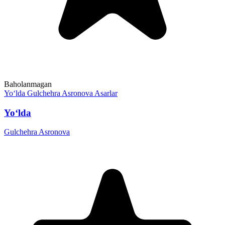
Baholanmagan
Yo‘lda
Gulchehra Asronova
Asarlar
Yo‘lda
Gulchehra Asronova