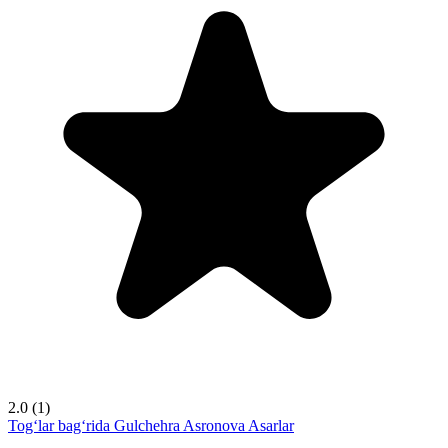
2.0
(1)
Tog‘lar bag‘rida
Gulchehra Asronova
Asarlar