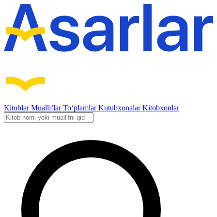
Kitoblar
Mualliflar
To‘plamlar
Kutubxonalar
Kitobxonlar