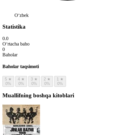
Oʻzbek
Statistika
0.0
O‘rtacha baho
0
Baholar
Baholar taqsimoti
5
★
4
★
3
★
2
★
1
★
0%
0%
0%
0%
0%
Muallifning boshqa kitoblari