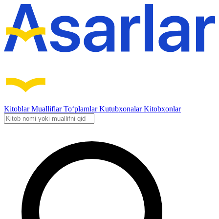
Kitoblar
Mualliflar
To‘plamlar
Kutubxonalar
Kitobxonlar