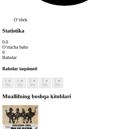
Oʻzbek
Statistika
0.0
O‘rtacha baho
0
Baholar
Baholar taqsimoti
5
★
4
★
3
★
2
★
1
★
0%
0%
0%
0%
0%
Muallifning boshqa kitoblari