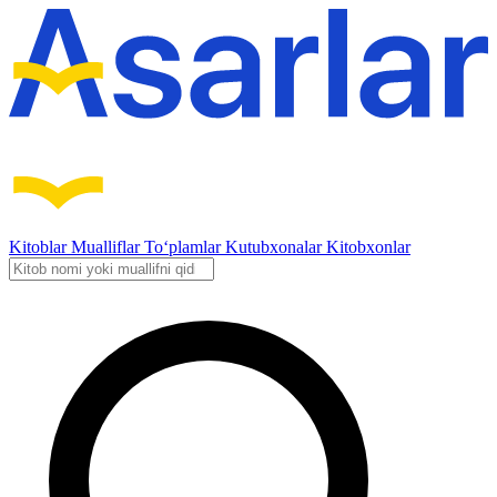
Kitoblar
Mualliflar
To‘plamlar
Kutubxonalar
Kitobxonlar