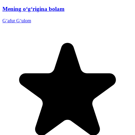
Mening o‘g‘rigina bolam
G‘afur G‘ulom