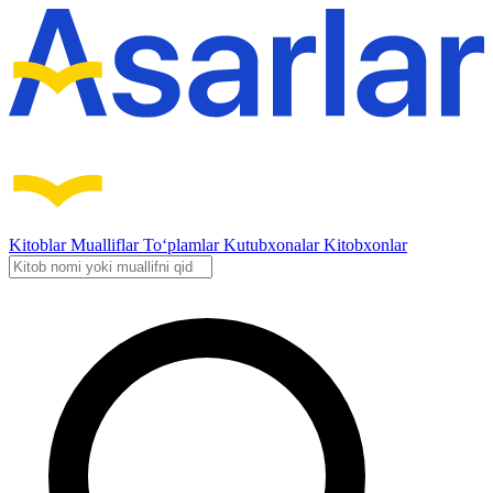
Kitoblar
Mualliflar
To‘plamlar
Kutubxonalar
Kitobxonlar