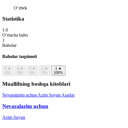
Oʻzbek
Statistika
1.0
O‘rtacha baho
1
Baholar
Baholar taqsimoti
5
★
4
★
3
★
2
★
1
★
0%
0%
0%
0%
100%
Muallifning boshqa kitoblari
Nevaralarim uchun
Azim Suyun
Asarlar
Nevaralarim uchun
Azim Suyun