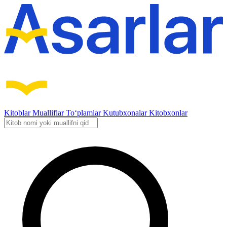
Kitoblar
Mualliflar
To‘plamlar
Kutubxonalar
Kitobxonlar