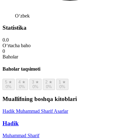
Oʻzbek
Statistika
0.0
O‘rtacha baho
0
Baholar
Baholar taqsimoti
5
★
4
★
3
★
2
★
1
★
0%
0%
0%
0%
0%
Muallifning boshqa kitoblari
Hadik
Muhammad Sharif
Asarlar
Hadik
Muhammad Sharif