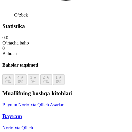
Oʻzbek
Statistika
0.0
O‘rtacha baho
0
Baholar
Baholar taqsimoti
5
★
4
★
3
★
2
★
1
★
0%
0%
0%
0%
0%
Muallifning boshqa kitoblari
Bayram
Norto‘xta Qilich
Asarlar
Bayram
Norto‘xta Qilich