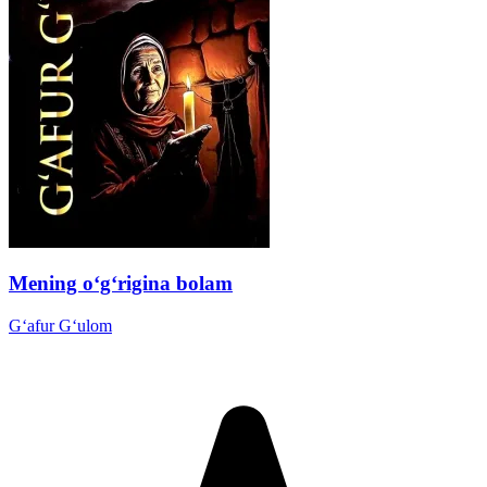
Mening o‘g‘rigina bolam
G‘afur G‘ulom