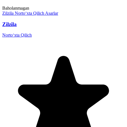
Baholanmagan
Zilzila
Norto‘xta Qilich
Asarlar
Zilzila
Norto‘xta Qilich