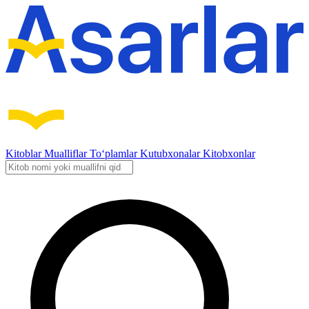
Kitoblar
Mualliflar
To‘plamlar
Kutubxonalar
Kitobxonlar