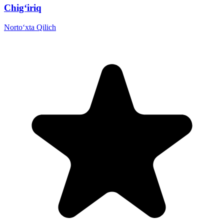
Chig‘iriq
Norto‘xta Qilich