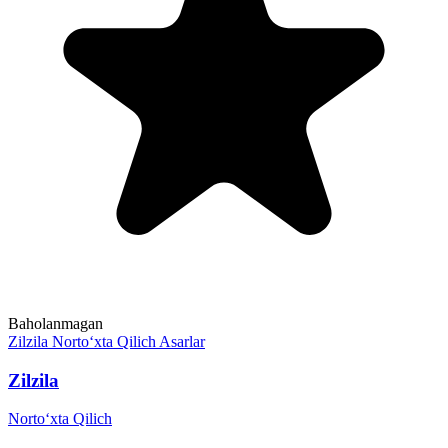
Baholanmagan
Zilzila
Norto‘xta Qilich
Asarlar
Zilzila
Norto‘xta Qilich