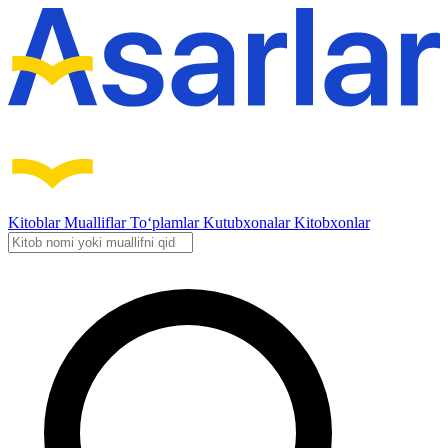
Kitoblar
Mualliflar
To‘plamlar
Kutubxonalar
Kitobxonlar