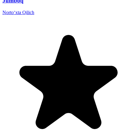
Jumboq
Norto‘xta Qilich