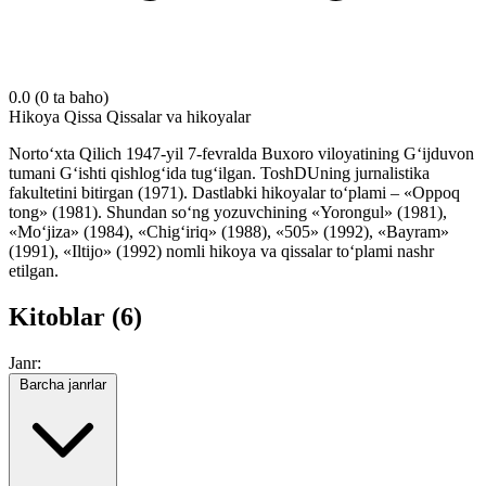
0.0
(0 ta baho)
Hikoya
Qissa
Qissalar va hikoyalar
Norto‘xta Qilich 1947-yil 7-fevralda Buxoro viloyatining G‘ijduvon
tumani G‘ishti qishlog‘ida tug‘ilgan. ToshDUning jurnalistika
fakultetini bitirgan (1971). Dastlabki hikoyalar to‘plami – «Oppoq
tong» (1981). Shundan so‘ng yozuvchining «Yorongul» (1981),
«Mo‘jiza» (1984), «Chig‘iriq» (1988), «505» (1992), «Bayram»
(1991), «Iltijo» (1992) nomli hikoya va qissalar to‘plami nashr
etilgan.
Kitoblar (6)
Janr:
Barcha janrlar