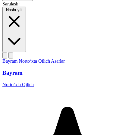
Saralash:
Nashr yili
Bayram
Norto‘xta Qilich
Asarlar
Bayram
Norto‘xta Qilich