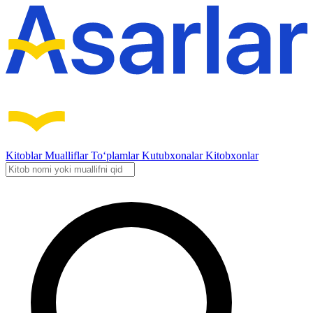
Kitoblar
Mualliflar
To‘plamlar
Kutubxonalar
Kitobxonlar