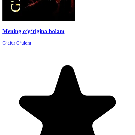
Mening o‘g‘rigina bolam
G‘afur G‘ulom