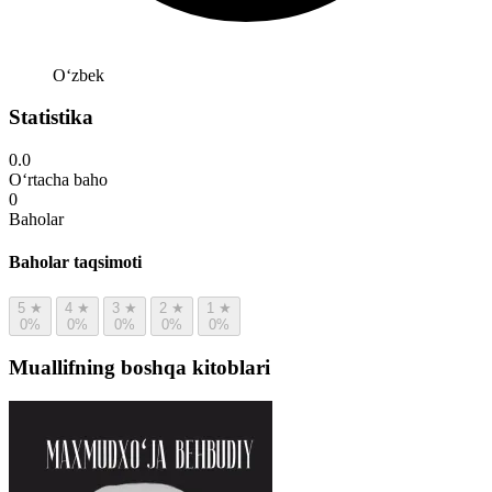
Oʻzbek
Statistika
0.0
O‘rtacha baho
0
Baholar
Baholar taqsimoti
5
★
4
★
3
★
2
★
1
★
0%
0%
0%
0%
0%
Muallifning boshqa kitoblari