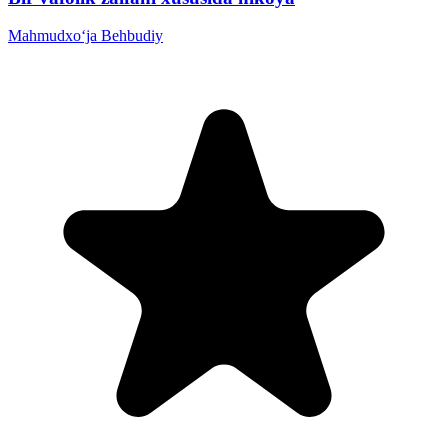
Mahmudxo‘ja Behbudiy