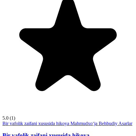
5.0
(1)
Bir vafolik zaifani xususida hikoya
Mahmudxo‘ja Behbudiy
Asarlar
Bir vafolik zaifani xususida hikoya