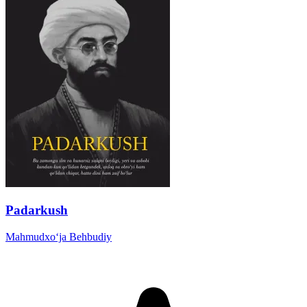
Padarkush
Mahmudxo‘ja Behbudiy