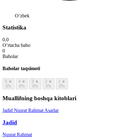
Oʻzbek
Statistika
0.0
O‘rtacha baho
0
Baholar
Baholar taqsimoti
5
★
4
★
3
★
2
★
1
★
0%
0%
0%
0%
0%
Muallifning boshqa kitoblari
Jadid
Nusrat Rahmat
Asarlar
Jadid
Nusrat Rahmat