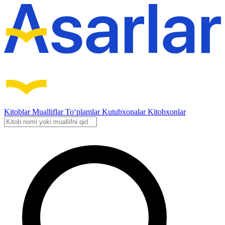
Kitoblar
Mualliflar
To‘plamlar
Kutubxonalar
Kitobxonlar