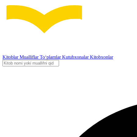
Kitoblar
Mualliflar
To‘plamlar
Kutubxonalar
Kitobxonlar