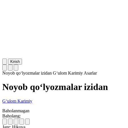
Kirish
Noyob qo‘lyozmalar izidan
G‘ulom Karimiy
Asarlar
Noyob qo‘lyozmalar izidan
G‘ulom Karimiy
Baholanmagan
Baholang:
Janr:
Hikoya