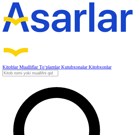
Kitoblar
Mualliflar
To‘plamlar
Kutubxonalar
Kitobxonlar