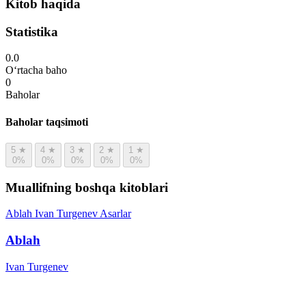
Kitob haqida
Statistika
0.0
O‘rtacha baho
0
Baholar
Baholar taqsimoti
5
★
4
★
3
★
2
★
1
★
0%
0%
0%
0%
0%
Muallifning boshqa kitoblari
Ablah
Ivan Turgenev
Asarlar
Ablah
Ivan Turgenev