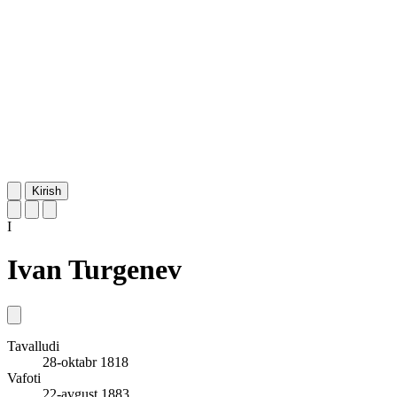
Kirish
I
Ivan Turgenev
Tavalludi
28-oktabr 1818
Vafoti
22-avgust 1883