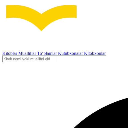
Kitoblar
Mualliflar
To‘plamlar
Kutubxonalar
Kitobxonlar