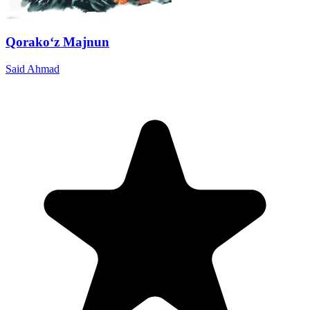
Qorako‘z Majnun
Said Ahmad