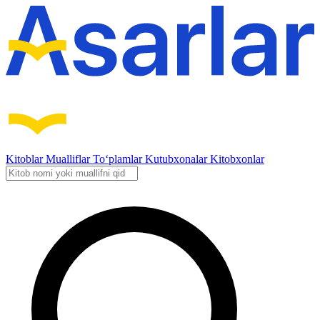
Kitoblar
Mualliflar
To‘plamlar
Kutubxonalar
Kitobxonlar