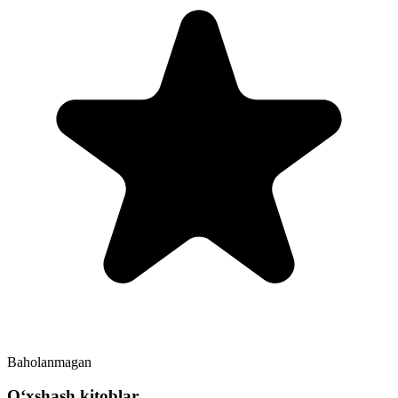
Baholanmagan
Oʻxshash kitoblar