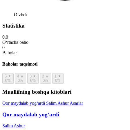
Oʻzbek
Statistika
0.0
O‘rtacha baho
0
Baholar
Baholar taqsimoti
5
★
4
★
3
★
2
★
1
★
0%
0%
0%
0%
0%
Muallifning boshqa kitoblari
Qor maydalab yog‘ardi
Salim Ashur
Asarlar
Qor maydalab yog‘ardi
Salim Ashur