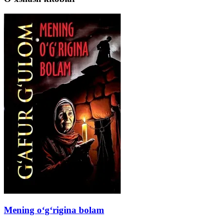
Mening o‘g‘rigina bolam