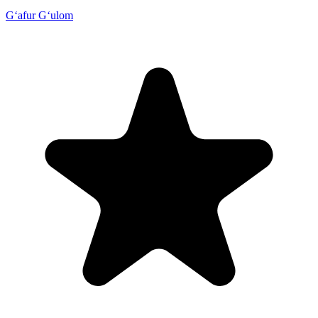
G‘afur G‘ulom