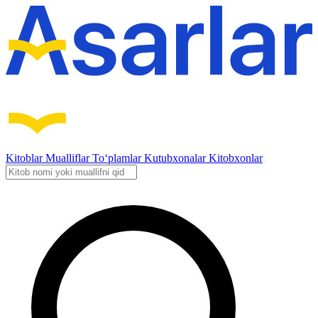
Kitoblar
Mualliflar
To‘plamlar
Kutubxonalar
Kitobxonlar