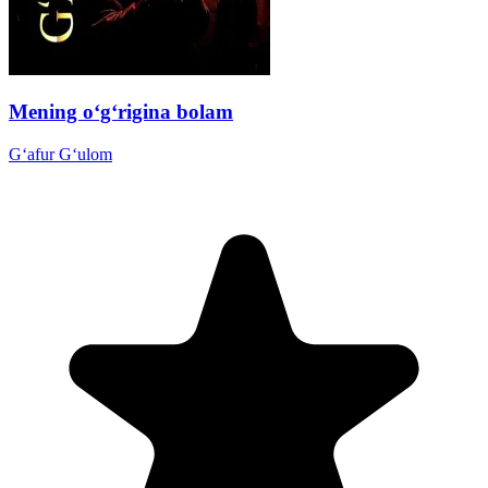
Mening o‘g‘rigina bolam
G‘afur G‘ulom