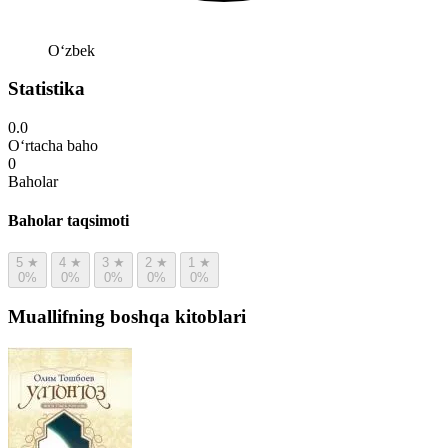
Oʻzbek
Statistika
0.0
O‘rtacha baho
0
Baholar
Baholar taqsimoti
5
★
4
★
3
★
2
★
1
★
0%
0%
0%
0%
0%
Muallifning boshqa kitoblari