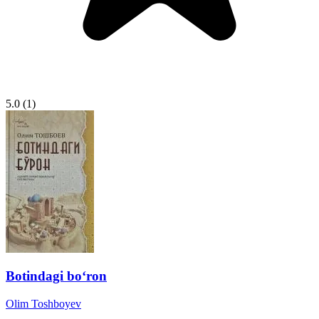
5.0
(1)
Botindagi bo‘ron
Olim Toshboyev