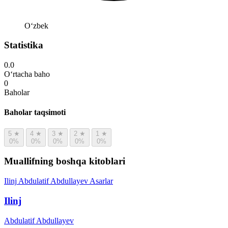
Oʻzbek
Statistika
0.0
O‘rtacha baho
0
Baholar
Baholar taqsimoti
5
★
4
★
3
★
2
★
1
★
0%
0%
0%
0%
0%
Muallifning boshqa kitoblari
Ilinj
Abdulatif Abdullayev
Asarlar
Ilinj
Abdulatif Abdullayev