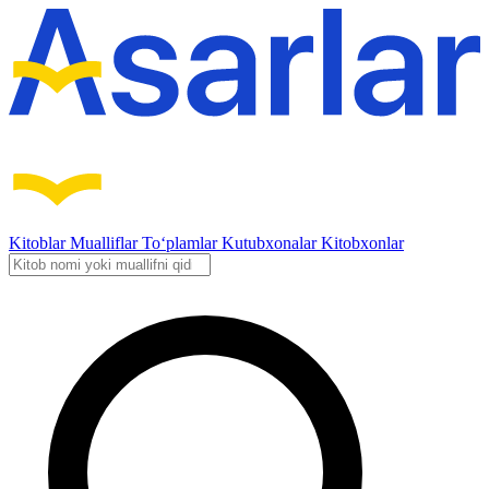
Kitoblar
Mualliflar
To‘plamlar
Kutubxonalar
Kitobxonlar