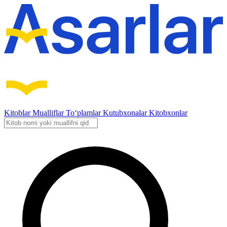
Kitoblar
Mualliflar
To‘plamlar
Kutubxonalar
Kitobxonlar