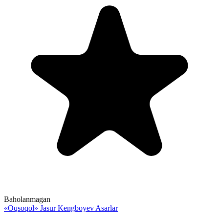
Baholanmagan
«Oqsoqol»
Jasur Kengboyev
Asarlar