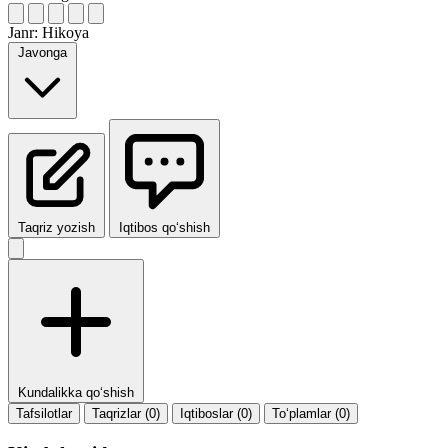
Janr:
Hikoya
Javonga
Taqriz yozish
Iqtibos qo‘shish
Kundalikka qo‘shish
Tafsilotlar
Taqrizlar (0)
Iqtiboslar (0)
To‘plamlar (0)