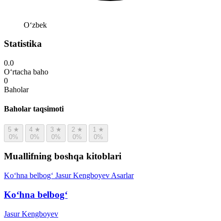
Oʻzbek
Statistika
0.0
O‘rtacha baho
0
Baholar
Baholar taqsimoti
5
★
4
★
3
★
2
★
1
★
0%
0%
0%
0%
0%
Muallifning boshqa kitoblari
Ko‘hna belbog‘
Jasur Kengboyev
Asarlar
Ko‘hna belbog‘
Jasur Kengboyev