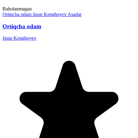
Baholanmagan
Ortiqcha odam
Jasur Kengboyev
Asarlar
Ortiqcha odam
Jasur Kengboyev