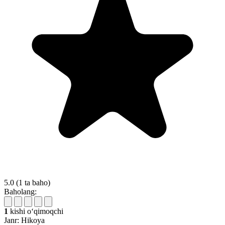
5.0
(1 ta baho)
Baholang:
1
kishi oʻqimoqchi
Janr:
Hikoya