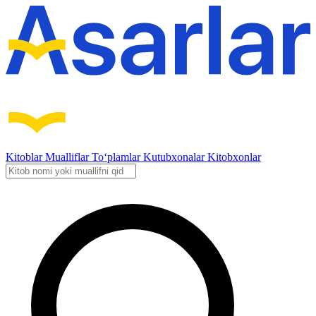
Kitoblar
Mualliflar
To‘plamlar
Kutubxonalar
Kitobxonlar