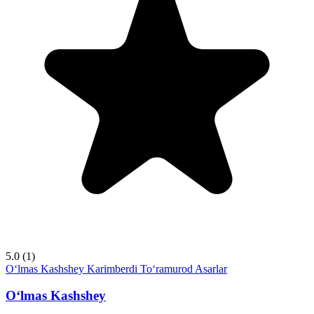
5.0
(1)
O‘lmas Kashshey
Karimberdi To‘ramurod
Asarlar
O‘lmas Kashshey