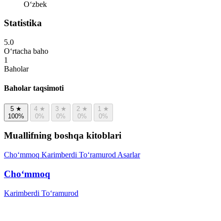
Oʻzbek
Statistika
5.0
O‘rtacha baho
1
Baholar
Baholar taqsimoti
5
★
4
★
3
★
2
★
1
★
100%
0%
0%
0%
0%
Muallifning boshqa kitoblari
Cho‘mmoq
Karimberdi To‘ramurod
Asarlar
Cho‘mmoq
Karimberdi To‘ramurod