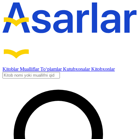
Kitoblar
Mualliflar
To‘plamlar
Kutubxonalar
Kitobxonlar