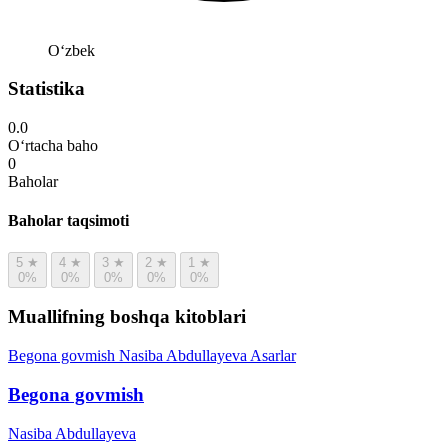
Oʻzbek
Statistika
0.0
O‘rtacha baho
0
Baholar
Baholar taqsimoti
5
★
4
★
3
★
2
★
1
★
0%
0%
0%
0%
0%
Muallifning boshqa kitoblari
Begona govmish
Nasiba Abdullayeva
Asarlar
Begona govmish
Nasiba Abdullayeva