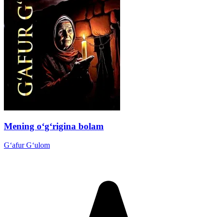
Mening o‘g‘rigina bolam
G‘afur G‘ulom