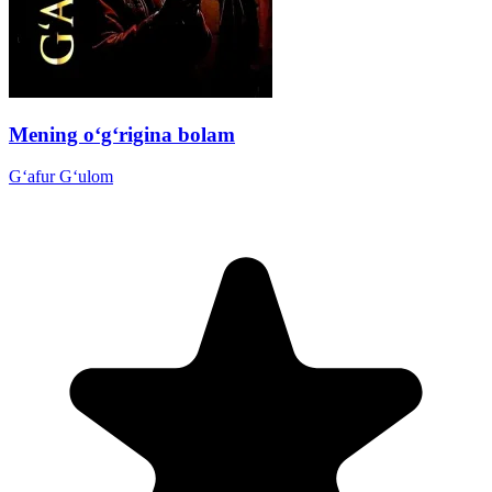
Mening o‘g‘rigina bolam
G‘afur G‘ulom