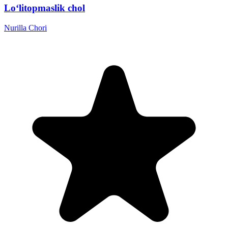
Lo‘litopmaslik chol
Nurilla Chori