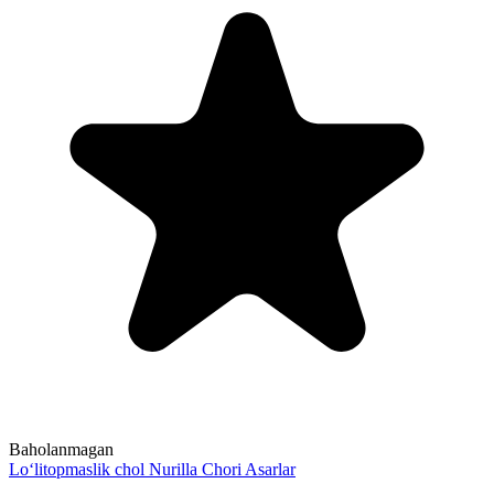
Baholanmagan
Lo‘litopmaslik chol
Nurilla Chori
Asarlar