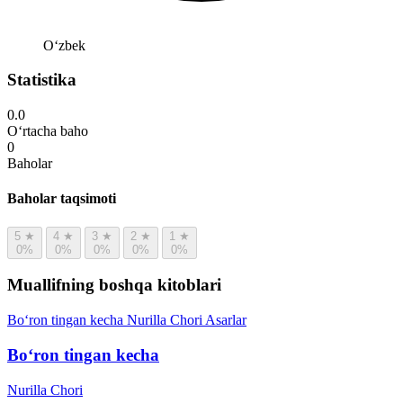
Oʻzbek
Statistika
0.0
O‘rtacha baho
0
Baholar
Baholar taqsimoti
5
★
4
★
3
★
2
★
1
★
0%
0%
0%
0%
0%
Muallifning boshqa kitoblari
Bo‘ron tingan kecha
Nurilla Chori
Asarlar
Bo‘ron tingan kecha
Nurilla Chori