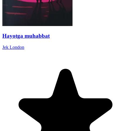
Hayotga muhabbat
Jek London