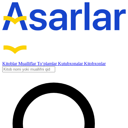
Kitoblar
Mualliflar
To‘plamlar
Kutubxonalar
Kitobxonlar