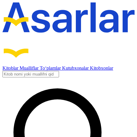
Kitoblar
Mualliflar
To‘plamlar
Kutubxonalar
Kitobxonlar