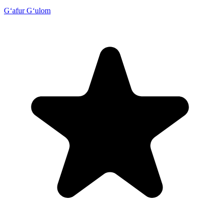
G‘afur G‘ulom