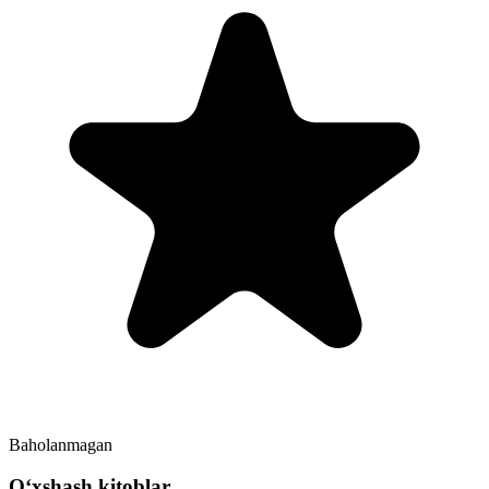
Baholanmagan
Oʻxshash kitoblar