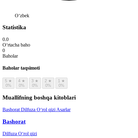
Oʻzbek
Statistika
0.0
O‘rtacha baho
0
Baholar
Baholar taqsimoti
5
★
4
★
3
★
2
★
1
★
0%
0%
0%
0%
0%
Muallifning boshqa kitoblari
Bashorat
Dilfuza O‘rol qizi
Asarlar
Bashorat
Dilfuza O‘rol qizi