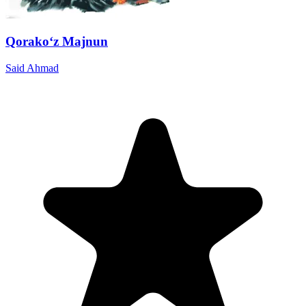
Qorako‘z Majnun
Said Ahmad