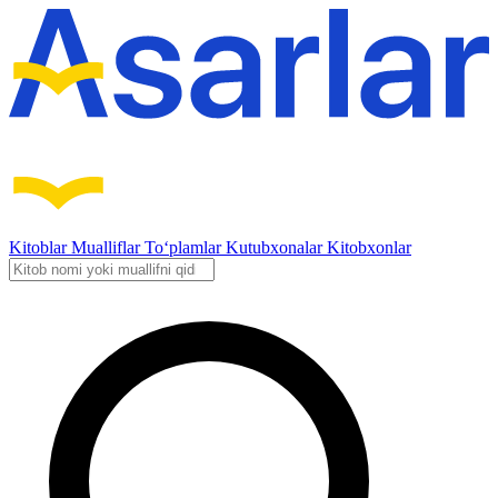
Kitoblar
Mualliflar
To‘plamlar
Kutubxonalar
Kitobxonlar