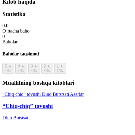
Kitob haqida
Statistika
0.0
O‘rtacha baho
0
Baholar
Baholar taqsimoti
5
★
4
★
3
★
2
★
1
★
0%
0%
0%
0%
0%
Muallifning boshqa kitoblari
“Chiq-chiq” tovushi
Dino Butstsati
Asarlar
“Chiq-chiq” tovushi
Dino Butstsati