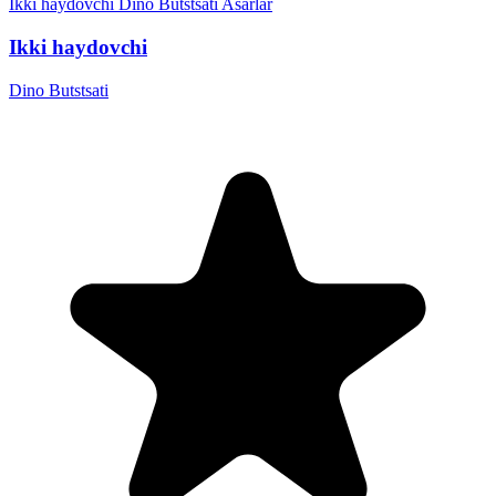
Ikki haydovchi
Dino Butstsati
Asarlar
Ikki haydovchi
Dino Butstsati