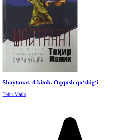
Shaytanat. 4-kitob. Oqqush qoʻshigʻi
Tohir Malik