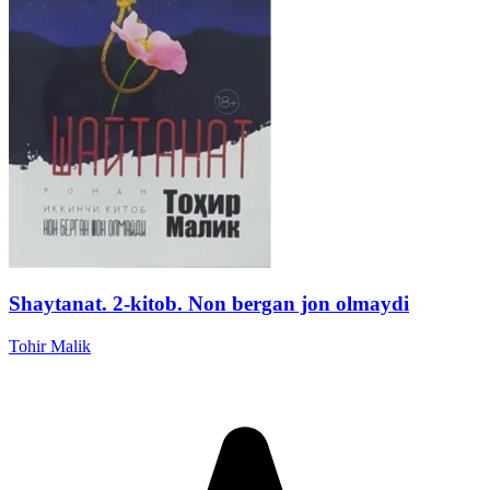
Shaytanat. 2-kitob. Non bergan jon olmaydi
Tohir Malik