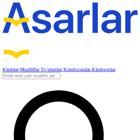
Kitoblar
Mualliflar
To‘plamlar
Kutubxonalar
Kitobxonlar