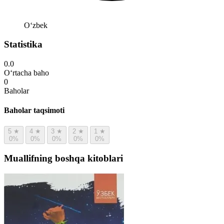
Oʻzbek
Statistika
0.0
O‘rtacha baho
0
Baholar
Baholar taqsimoti
5
★
4
★
3
★
2
★
1
★
0%
0%
0%
0%
0%
Muallifning boshqa kitoblari