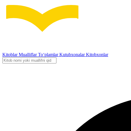
Kitoblar
Mualliflar
To‘plamlar
Kutubxonalar
Kitobxonlar