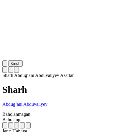
Kirish
Sharh
Abdug‘ani Abduvaliyev
Asarlar
Sharh
Abdug‘ani Abduvaliyev
Baholanmagan
Baholang:
Janr:
Hajviya