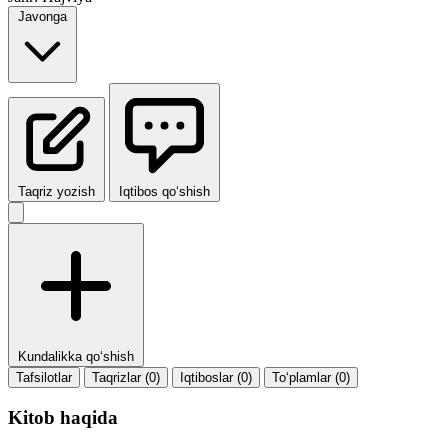
Javonga
Taqriz yozish
Iqtibos qo‘shish
Kundalikka qo‘shish
Tafsilotlar
Taqrizlar (0)
Iqtiboslar (0)
To‘plamlar (0)
Kitob haqida