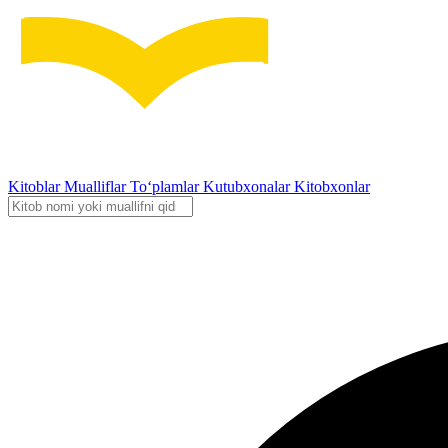
Kitoblar
Mualliflar
To‘plamlar
Kutubxonalar
Kitobxonlar