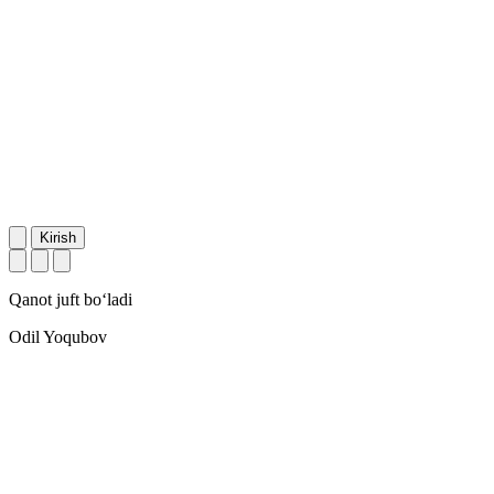
Kirish
Qanot juft bo‘ladi
Odil Yoqubov