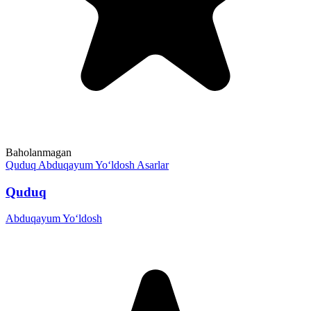
Baholanmagan
Quduq
Abduqayum Yo‘ldosh
Asarlar
Quduq
Abduqayum Yo‘ldosh