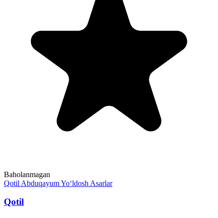
Baholanmagan
Qotil
Abduqayum Yo‘ldosh
Asarlar
Qotil