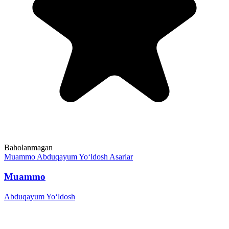
Baholanmagan
Muammo
Abduqayum Yo‘ldosh
Asarlar
Muammo
Abduqayum Yo‘ldosh