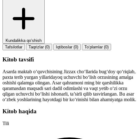
Kundalikka qo‘shish
Tafsilotlar
Taqrizlar (0)
Iqtiboslar (0)
To‘plamlar (0)
Kitob tavsifi
Asarda maktab o‘quvchisining Jizzax cho‘llarida bug‘doy qo‘riqlab,
paxta terib yurgan yillaridayoq uchuvchi bo‘lish orzusining amalga
oshishi qalamga olingan. Asar qahramoni ming bir qarshilikka
qaramasdan maqsadi sari dadil odimlashi va vaqt yetib o‘zi orzu
qilgan uchuvchi bo‘lishi ishonarli, ta’sirli qilib tasvirlangan. Bu asar
o‘zbek yoshlarining hayotdagi bir ko‘rinishi bilan ahamiyatga molik.
Kitob haqida
Tili