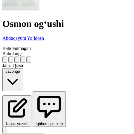
Osmon og‘ushi
Abduqayum Yo‘ldosh
Baholanmagan
Baholang:
Janr:
Qissa
Javonga
Taqriz yozish
Iqtibos qo‘shish