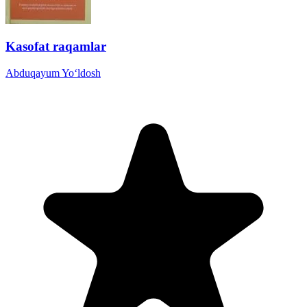
Kasofat raqamlar
Abduqayum Yo‘ldosh