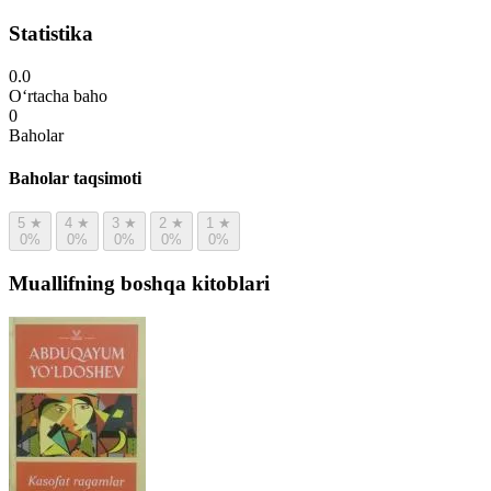
Statistika
0.0
O‘rtacha baho
0
Baholar
Baholar taqsimoti
5
★
4
★
3
★
2
★
1
★
0%
0%
0%
0%
0%
Muallifning boshqa kitoblari