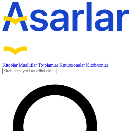
Kitoblar
Mualliflar
To‘plamlar
Kutubxonalar
Kitobxonlar