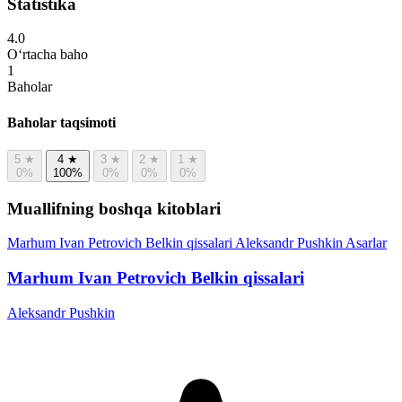
Statistika
4.0
O‘rtacha baho
1
Baholar
Baholar taqsimoti
5
★
4
★
3
★
2
★
1
★
0%
100%
0%
0%
0%
Muallifning boshqa kitoblari
Marhum Ivan Petrovich Belkin qissalari
Aleksandr Pushkin
Asarlar
Marhum Ivan Petrovich Belkin qissalari
Aleksandr Pushkin