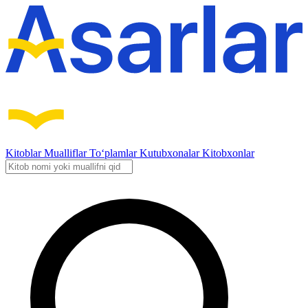
Kitoblar
Mualliflar
To‘plamlar
Kutubxonalar
Kitobxonlar