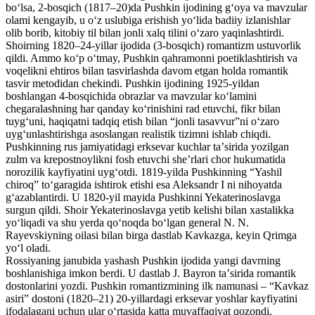
boʻlsa, 2-bosqich (1817–20)da Pushkin ijodining gʻoya va mavzular
olami kengayib, u oʻz uslubiga erishish yoʻlida badiiy izlanishlar
olib borib, kitobiy til bilan jonli xalq tilini oʻzaro yaqinlashtirdi.
Shoirning 1820–24-yillar ijodida (3-bosqich) romantizm ustuvorlik
qildi. Ammo koʻp oʻtmay, Pushkin qahramonni poetiklashtirish va
voqelikni ehtiros bilan tasvirlashda davom etgan holda romantik
tasvir metodidan chekindi. Pushkin ijodining 1925-yildan
boshlangan 4-bosqichida obrazlar va mavzular koʻlamini
chegaralashning har qanday koʻrinishini rad etuvchi, fikr bilan
tuygʻuni, haqiqatni tadqiq etish bilan “jonli tasavvur”ni oʻzaro
uygʻunlashtirishga asoslangan realistik tizimni ishlab chiqdi.
Pushkinning rus jamiyatidagi erksevar kuchlar taʼsirida yozilgan
zulm va krepostnoylikni fosh etuvchi sheʼrlari chor hukumatida
norozilik kayfiyatini uygʻotdi. 1819-yilda Pushkinning “Yashil
chiroq” toʻgaragida ishtirok etishi esa Aleksandr I ni nihoyatda
gʻazablantirdi. U 1820-yil mayida Pushkinni Yekaterinoslavga
surgun qildi. Shoir Yekaterinoslavga yetib kelishi bilan xastalikka
yoʻliqadi va shu yerda qoʻnoqda boʻlgan general N. N.
Rayevskiyning oilasi bilan birga dastlab Kavkazga, keyin Qrimga
yoʻl oladi.
Rossiyaning janubida yashash Pushkin ijodida yangi davrning
boshlanishiga imkon berdi. U dastlab J. Bayron taʼsirida romantik
dostonlarini yozdi. Pushkin romantizmining ilk namunasi – “Kavkaz
asiri” dostoni (1820–21) 20-yillardagi erksevar yoshlar kayfiyatini
ifodalagani uchun ular oʻrtasida katta muvaffaqiyat qozondi.