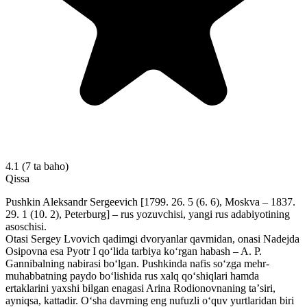
4.1
(7 ta baho)
Qissa
Pushkin Aleksandr Sergeevich [1799. 26. 5 (6. 6), Moskva – 1837.
29. 1 (10. 2), Peterburg] – rus yozuvchisi, yangi rus adabiyotining
asoschisi.
Otasi Sergey Lvovich qadimgi dvoryanlar qavmidan, onasi Nadejda
Osipovna esa Pyotr I qoʻlida tarbiya koʻrgan habash – A. P.
Gannibalning nabirasi boʻlgan. Pushkinda nafis soʻzga mehr-
muhabbatning paydo boʻlishida rus xalq qoʻshiqlari hamda
ertaklarini yaxshi bilgan enagasi Arina Rodionovnaning taʼsiri,
ayniqsa, kattadir. Oʻsha davrning eng nufuzli oʻquv yurtlaridan biri