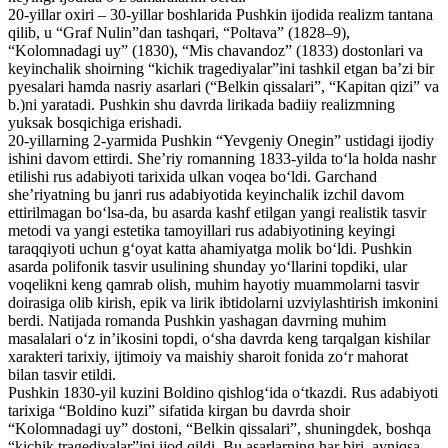
20-yillar oxiri – 30-yillar boshlarida Pushkin ijodida realizm tantana
qilib, u “Graf Nulin”dan tashqari, “Poltava” (1828–9),
“Kolomnadagi uy” (1830), “Mis chavandoz” (1833) dostonlari va
keyinchalik shoirning “kichik tragediyalar”ini tashkil etgan baʼzi bir
pyesalari hamda nasriy asarlari (“Belkin qissalari”, “Kapitan qizi” va
b.)ni yaratadi. Pushkin shu davrda lirikada badiiy realizmning
yuksak bosqichiga erishadi.
20-yillarning 2-yarmida Pushkin “Yevgeniy Onegin” ustidagi ijodiy
ishini davom ettirdi. Sheʼriy romanning 1833-yilda toʻla holda nashr
etilishi rus adabiyoti tarixida ulkan voqea boʻldi. Garchand
sheʼriyatning bu janri rus adabiyotida keyinchalik izchil davom
ettirilmagan boʻlsa-da, bu asarda kashf etilgan yangi realistik tasvir
metodi va yangi estetika tamoyillari rus adabiyotining keyingi
taraqqiyoti uchun gʻoyat katta ahamiyatga molik boʻldi. Pushkin
asarda polifonik tasvir usulining shunday yoʻllarini topdiki, ular
voqelikni keng qamrab olish, muhim hayotiy muammolarni tasvir
doirasiga olib kirish, epik va lirik ibtidolarni uzviylashtirish imkonini
berdi. Natijada romanda Pushkin yashagan davrning muhim
masalalari oʻz inʼikosini topdi, oʻsha davrda keng tarqalgan kishilar
xarakteri tarixiy, ijtimoiy va maishiy sharoit fonida zoʻr mahorat
bilan tasvir etildi.
Pushkin 1830-yil kuzini Boldino qishlogʻida oʻtkazdi. Rus adabiyoti
tarixiga “Boldino kuzi” sifatida kirgan bu davrda shoir
“Kolomnadagi uy” dostoni, “Belkin qissalari”, shuningdek, boshqa
“kichik tragediyalar”ini ijod qildi. Bu asarlarning har biri, ayniqsa,