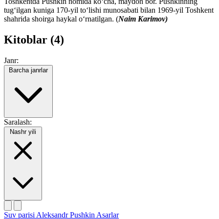
Toshkentda Pushkin nomida koʻcha, maydon bor. Pushkinning
tugʻilgan kuniga 170-yil toʻlishi munosabati bilan 1969-yil Toshkent
shahrida shoirga haykal oʻrnatilgan. (
Naim Karimov)
Kitoblar (4)
Janr:
Barcha janrlar
Saralash:
Nashr yili
Suv parisi
Aleksandr Pushkin
Asarlar