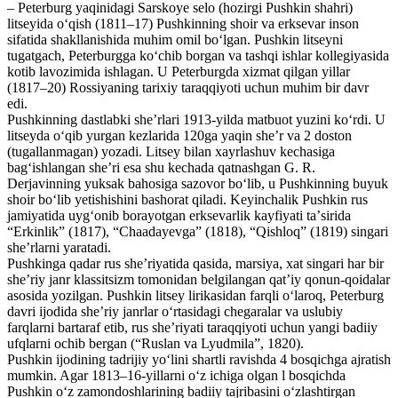
– Peterburg yaqinidagi Sarskoye selo (hozirgi Pushkin shahri)
litseyida oʻqish (1811–17) Pushkinning shoir va erksevar inson
sifatida shakllanishida muhim omil boʻlgan. Pushkin litseyni
tugatgach, Peterburgga koʻchib borgan va tashqi ishlar kollegiyasida
kotib lavozimida ishlagan. U Peterburgda xizmat qilgan yillar
(1817–20) Rossiyaning tarixiy taraqqiyoti uchun muhim bir davr
edi.
Pushkinning dastlabki sheʼrlari 1913-yilda matbuot yuzini koʻrdi. U
litseyda oʻqib yurgan kezlarida 120ga yaqin sheʼr va 2 doston
(tugallanmagan) yozadi. Litsey bilan xayrlashuv kechasiga
bagʻishlangan sheʼri esa shu kechada qatnashgan G. R.
Derjavinning yuksak bahosiga sazovor boʻlib, u Pushkinning buyuk
shoir boʻlib yetishishini bashorat qiladi. Keyinchalik Pushkin rus
jamiyatida uygʻonib borayotgan erksevarlik kayfiyati taʼsirida
“Erkinlik” (1817), “Chaadayevga” (1818), “Qishloq” (1819) singari
sheʼrlarni yaratadi.
Pushkinga qadar rus sheʼriyatida qasida, marsiya, xat singari har bir
sheʼriy janr klassitsizm tomonidan belgilangan qatʼiy qonun-qoidalar
asosida yozilgan. Pushkin litsey lirikasidan farqli oʻlaroq, Peterburg
davri ijodida sheʼriy janrlar oʻrtasidagi chegaralar va uslubiy
farqlarni bartaraf etib, rus sheʼriyati taraqqiyoti uchun yangi badiiy
ufqlarni ochib bergan (“Ruslan va Lyudmila”, 1820).
Pushkin ijodining tadrijiy yoʻlini shartli ravishda 4 bosqichga ajratish
mumkin. Agar 1813–16-yillarni oʻz ichiga olgan l bosqichda
Pushkin oʻz zamondoshlarining badiiy tajribasini oʻzlashtirgan