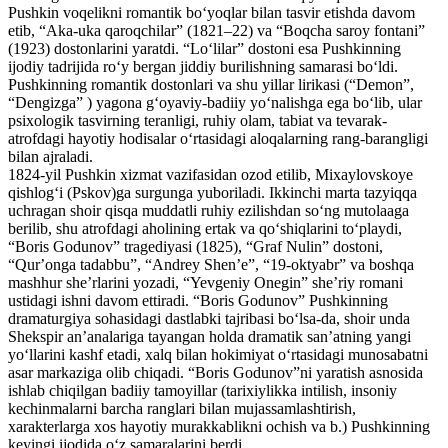
Pushkin voqelikni romantik boʻyoqlar bilan tasvir etishda davom
etib, “Aka-uka qaroqchilar” (1821–22) va “Boqcha saroy fontani”
(1923) dostonlarini yaratdi. “Loʻlilar” dostoni esa Pushkinning
ijodiy tadrijida roʻy bergan jiddiy burilishning samarasi boʻldi.
Pushkinning romantik dostonlari va shu yillar lirikasi (“Demon”,
“Dengizga” ) yagona gʻoyaviy-badiiy yoʻnalishga ega boʻlib, ular
psixologik tasvirning teranligi, ruhiy olam, tabiat va tevarak-
atrofdagi hayotiy hodisalar oʻrtasidagi aloqalarning rang-barangligi
bilan ajraladi.
1824-yil Pushkin xizmat vazifasidan ozod etilib, Mixaylovskoye
qishlogʻi (Pskov)ga surgunga yuboriladi. Ikkinchi marta tazyiqqa
uchragan shoir qisqa muddatli ruhiy ezilishdan soʻng mutolaaga
berilib, shu atrofdagi aholining ertak va qoʻshiqlarini toʻplaydi,
“Boris Godunov” tragediyasi (1825), “Graf Nulin” dostoni,
“Qurʼonga tadabbu”, “Andrey Shenʼe”, “19-oktyabr” va boshqa
mashhur sheʼrlarini yozadi, “Yevgeniy Onegin” sheʼriy romani
ustidagi ishni davom ettiradi. “Boris Godunov” Pushkinning
dramaturgiya sohasidagi dastlabki tajribasi boʻlsa-da, shoir unda
Shekspir anʼanalariga tayangan holda dramatik sanʼatning yangi
yoʻllarini kashf etadi, xalq bilan hokimiyat oʻrtasidagi munosabatni
asar markaziga olib chiqadi. “Boris Godunov”ni yaratish asnosida
ishlab chiqilgan badiiy tamoyillar (tarixiylikka intilish, insoniy
kechinmalarni barcha ranglari bilan mujassamlashtirish,
xarakterlarga xos hayotiy murakkablikni ochish va b.) Pushkinning
keyingi ijodida oʻz samaralarini berdi.