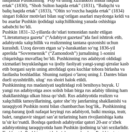
natijasida Pushkinning “Pop va uning xizmatkori Balda haqida
ertak” (1830), “Shoh Sulton haqida ertak” (1831), “Baliqchi va
baliq haqida ertak” (1833), “Oltin xoʻrozcha haqida ertak” (1834)
singari folklor motivlari bilan sugʻorilgan asarlari maydonga keldi va
bu asarlar Pushkin ijodidagi xalqchillikning yanada oshishiga
sababchi boʻldi.
Pushkin 1831–32-yillarda doʻstlari tomonidan nashr etilgan
“Literaturnaya gazeta” (“Adabiyot gazetasi”)da faol ishtirok etib,
adabiyotda xalqchillik va realizmning tantana qozonishi uchun
kurashdi. Uzoq davom etgan saʼy-harakatdan soʻng 1836-yil
aprelida “Sovremennik” (“Zamondosh”) jurnalining 1-sonini
chiqarishga muvaffaq boʻldi. Pushkinning rus adabiyoti oldidagi
xizmatlari buyuklashgan va ijodiy faoliyati yangi-yangi qirralar kasb
etib borgani sayin uning atrofidagi qora kuchlar tobora birlasha va
faollasha boshladilar. Shuning natijasi oʻlaroq uning J. Dantes bilan
dueli uyushtirilib, ulugʻ rus shoiri halok etildi.
Pushkinning rus madaniyati taqdiridagi roli benihoya buyuk. U
yangi rus adabiyotiga asos solish bilan birga rus adabiy tilining ham
shakllanishiga ulkan hissa qoʻshdi. Rus adabiyotida realizm va
xalqchillik tamoyillarining, qator sheʼriy janrlarning shakllanishi va
taraqqiyoti Pushkin nomi bilan chambarchas bogʻlik,. Pushkinning
rang-barang ijodi nafaqat keyingi rus adabiyoti, balki musiqa, teatr,
balet, rangtasvir singari sanʼat turlarining ham rivojlanishiga katta
taʼsir koʻrsatdi. Boshqa qardosh adabiyotlar qatori 20-asr oʻzbek
adabiyotining taraqqiyotida ham Pushkin ijodining taʼsiri sezilarlidir.