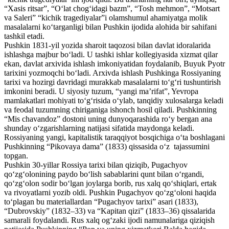
“Xasis ritsar”, “Oʻlat chogʻidagi bazm”, “Tosh mehmon”, “Motsart
va Saleri” “kichik tragediyalar”i olamshumul ahamiyatga molik
masalalarni koʻtarganligi bilan Pushkin ijodida alohida bir sahifani
tashkil etadi.
Pushkin 1831-yil yozida sharoit taqozosi bilan davlat idoralarida
ishlashga majbur boʻladi. U tashki ishlar kollegiyasida xizmat qilar
ekan, davlat arxivida ishlash imkoniyatidan foydalanib, Buyuk Pyotr
tarixini yozmoqchi boʻladi. Arxivda ishlash Pushkinga Rossiyaning
tarixi va hozirgi davridagi murakkab masalalarni toʻgʻri tushuntirish
imkonini beradi. U siyosiy tuzum, “yangi maʼrifat”, Yevropa
mamlakatlari mohiyati toʻgʻrisida oʻylab, tanqidiy xulosalarga keladi
va feodal tuzumning chiriganiga ishonch hosil qiladi. Pushkinning
“Mis chavandoz” dostoni uning dunyoqarashida roʻy bergan ana
shunday oʻzgarishlarning natijasi sifatida maydonga keladi.
Rossiyaning yangi, kapitalistik taraqqiyot bosqichiga oʻta boshlagani
Pushkinning “Pikovaya dama” (1833) qissasida oʻz tajassumini
topgan.
Pushkin 30-yillar Rossiya tarixi bilan qiziqib, Pugachyov
qoʻzgʻolonining paydo boʻlish sabablarini qunt bilan oʻrgandi,
qoʻzgʻolon sodir boʻlgan joylarga borib, rus xalq qoʻshiqlari, ertak
va rivoyatlarni yozib oldi. Pushkin Pugachyov qoʻzgʻoloni haqida
toʻplagan bu materiallardan “Pugachyov tarixi” asari (1833),
“Dubrovskiy” (1832–33) va “Kapitan qizi” (1833–36) qissalarida
samarali foydalandi. Rus xalq ogʻzaki ijodi namunalariga qiziqish