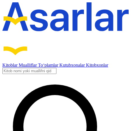
Kitoblar
Mualliflar
To‘plamlar
Kutubxonalar
Kitobxonlar