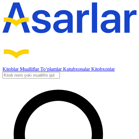
Kitoblar
Mualliflar
To‘plamlar
Kutubxonalar
Kitobxonlar