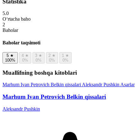
Statistika
5.0
O‘rtacha baho
2
Baholar
Baholar taqsimoti
5
★
4
★
3
★
2
★
1
★
100%
0%
0%
0%
0%
Muallifning boshqa kitoblari
Marhum Ivan Petrovich Belkin qissalari
Aleksandr Pushkin
Asarlar
Marhum Ivan Petrovich Belkin qissalari
Aleksandr Pushkin