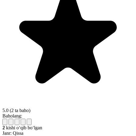
5.0
(2 ta baho)
Baholang:
2
kishi oʻqib boʻlgan
Janr:
Qissa