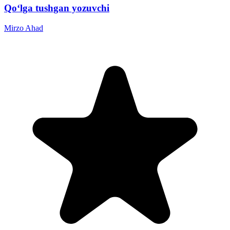
Qo‘lga tushgan yozuvchi
Mirzo Ahad