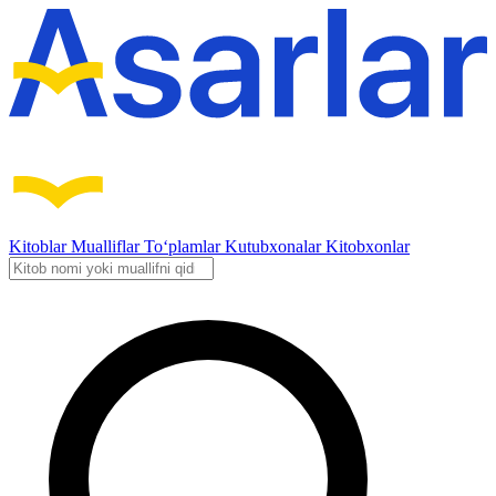
Kitoblar
Mualliflar
To‘plamlar
Kutubxonalar
Kitobxonlar