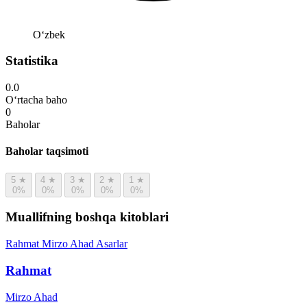
Oʻzbek
Statistika
0.0
O‘rtacha baho
0
Baholar
Baholar taqsimoti
5
★
4
★
3
★
2
★
1
★
0%
0%
0%
0%
0%
Muallifning boshqa kitoblari
Rahmat
Mirzo Ahad
Asarlar
Rahmat
Mirzo Ahad