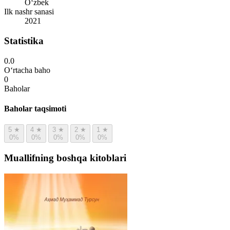
Oʻzbek
Ilk nashr sanasi
2021
Statistika
0.0
O‘rtacha baho
0
Baholar
Baholar taqsimoti
5
★
4
★
3
★
2
★
1
★
0%
0%
0%
0%
0%
Muallifning boshqa kitoblari