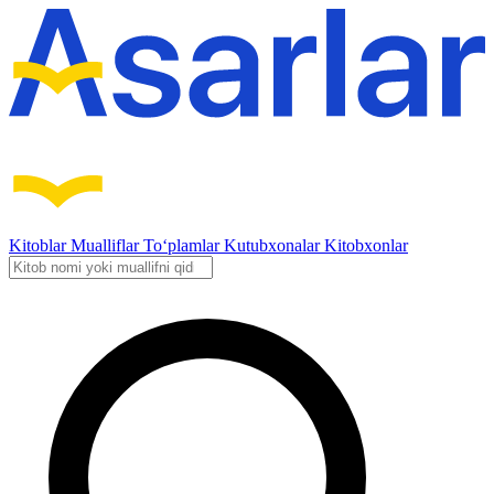
Kitoblar
Mualliflar
To‘plamlar
Kutubxonalar
Kitobxonlar