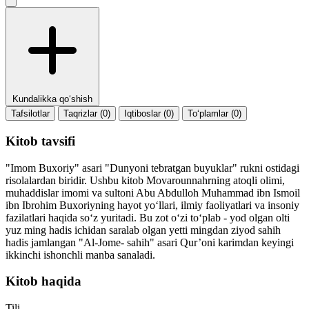
Kundalikka qo‘shish
Tafsilotlar
Taqrizlar (0)
Iqtiboslar (0)
To‘plamlar (0)
Kitob tavsifi
"Imom Buxoriy" asari "Dunyoni tebratgan buyuklar" rukni ostidagi
risolalardan biridir. Ushbu kitob Movarounnahrning atoqli olimi,
muhaddislar imomi va sultoni Abu Abdulloh Muhammad ibn Ismoil
ibn Ibrohim Buxoriyning hayot yo‘llari, ilmiy faoliyatlari va insoniy
fazilatlari haqida so‘z yuritadi. Bu zot o‘zi to‘plab - yod olgan olti
yuz ming hadis ichidan saralab olgan yetti mingdan ziyod sahih
hadis jamlangan "Al-Jome- sahih" asari Qur’oni karimdan keyingi
ikkinchi ishonchli manba sanaladi.
Kitob haqida
Tili