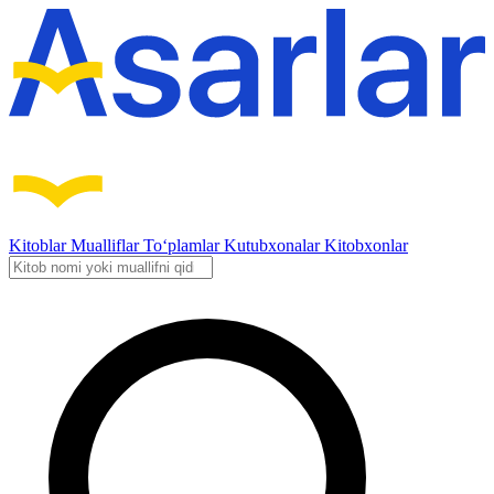
Kitoblar
Mualliflar
To‘plamlar
Kutubxonalar
Kitobxonlar