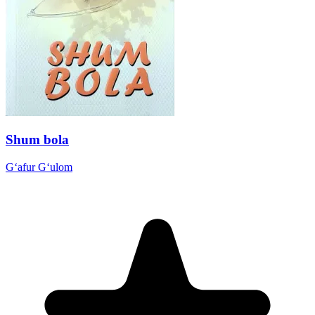
Shum bola
G‘afur G‘ulom