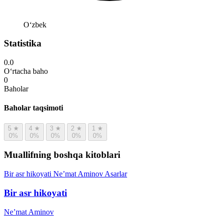
Oʻzbek
Statistika
0.0
O‘rtacha baho
0
Baholar
Baholar taqsimoti
5
★
4
★
3
★
2
★
1
★
0%
0%
0%
0%
0%
Muallifning boshqa kitoblari
Bir asr hikoyati
Ne’mat Aminov
Asarlar
Bir asr hikoyati
Ne’mat Aminov