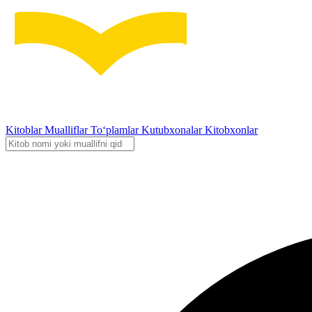
Kitoblar
Mualliflar
To‘plamlar
Kutubxonalar
Kitobxonlar