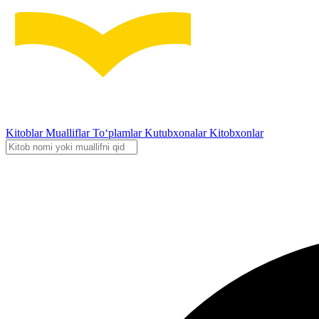
Kitoblar
Mualliflar
To‘plamlar
Kutubxonalar
Kitobxonlar