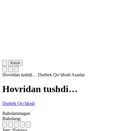
Kirish
Hovridan tushdi…
Durbek Qo‘ldosh
Asarlar
Hovridan tushdi…
Durbek Qo‘ldosh
Baholanmagan
Baholang:
Janr:
Hajviya