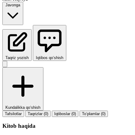
Javonga
Taqriz yozish
Iqtibos qo‘shish
Kundalikka qo‘shish
Tafsilotlar
Taqrizlar (0)
Iqtiboslar (0)
To‘plamlar (0)
Kitob haqida