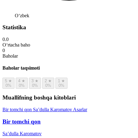
Oʻzbek
Statistika
0.0
O‘rtacha baho
0
Baholar
Baholar taqsimoti
5
★
4
★
3
★
2
★
1
★
0%
0%
0%
0%
0%
Muallifning boshqa kitoblari
Bir tomchi qon
Sa’dulla Karomatov
Asarlar
Bir tomchi qon
Sa’dulla Karomatov