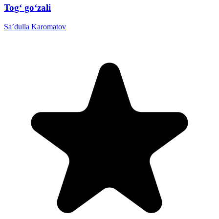
Tog‘ go‘zali
Sa’dulla Karomatov