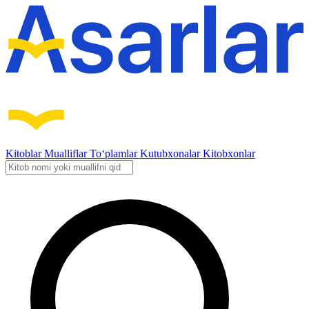
Kitoblar
Mualliflar
To‘plamlar
Kutubxonalar
Kitobxonlar