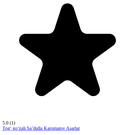
5.0
(1)
Tog‘ go‘zali
Sa’dulla Karomatov
Asarlar