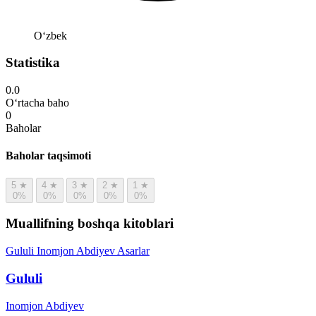
Oʻzbek
Statistika
0.0
O‘rtacha baho
0
Baholar
Baholar taqsimoti
5
★
4
★
3
★
2
★
1
★
0%
0%
0%
0%
0%
Muallifning boshqa kitoblari
Gululi
Inomjon Abdiyev
Asarlar
Gululi
Inomjon Abdiyev