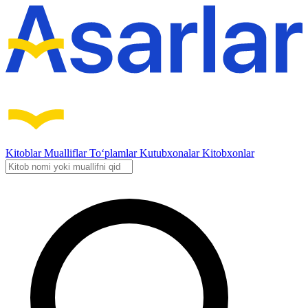
Kitoblar
Mualliflar
To‘plamlar
Kutubxonalar
Kitobxonlar