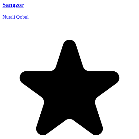
Sangzor
Nurali Qobul