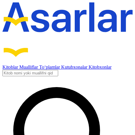
Kitoblar
Mualliflar
To‘plamlar
Kutubxonalar
Kitobxonlar