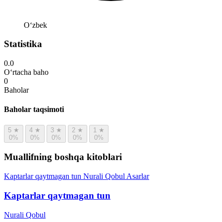
Oʻzbek
Statistika
0.0
O‘rtacha baho
0
Baholar
Baholar taqsimoti
5
★
4
★
3
★
2
★
1
★
0%
0%
0%
0%
0%
Muallifning boshqa kitoblari
Kaptarlar qaytmagan tun
Nurali Qobul
Asarlar
Kaptarlar qaytmagan tun
Nurali Qobul