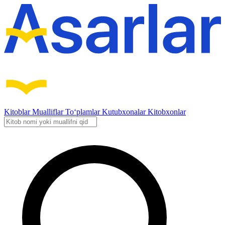
Kitoblar
Mualliflar
To‘plamlar
Kutubxonalar
Kitobxonlar