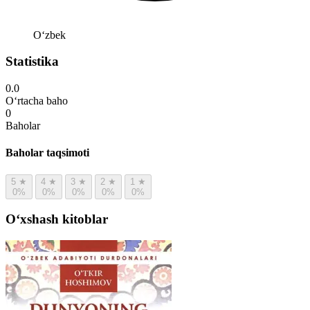
Oʻzbek
Statistika
0.0
O‘rtacha baho
0
Baholar
Baholar taqsimoti
5
★
4
★
3
★
2
★
1
★
0%
0%
0%
0%
0%
Oʻxshash kitoblar