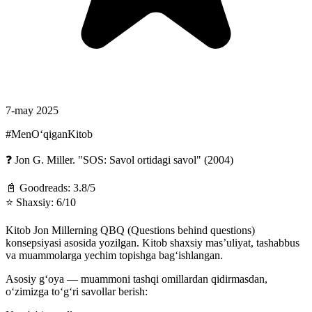
7-may 2025
#MenOʻqiganKitob
❓ Jon G. Miller. "SOS: Savol ortidagi savol" (2004)
📓 Goodreads: 3.8/5
⭐️ Shaxsiy: 6/10
Kitob Jon Millerning QBQ (Questions behind questions)
konsepsiyasi asosida yozilgan. Kitob shaxsiy mas’uliyat, tashabbus
va muammolarga yechim topishga bag‘ishlangan.
Asosiy g‘oya — muammoni tashqi omillardan qidirmasdan,
o‘zimizga to‘g‘ri savollar berish: