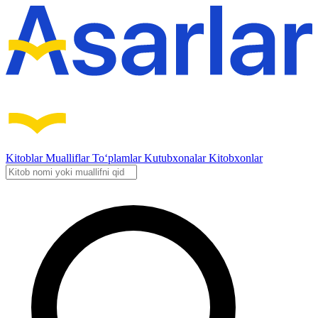
Kitoblar
Mualliflar
To‘plamlar
Kutubxonalar
Kitobxonlar