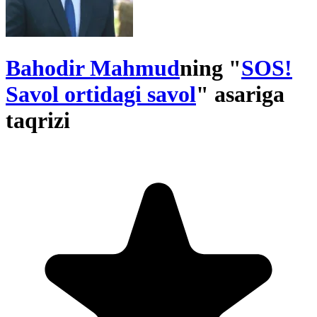
Bahodir Mahmud
ning "
SOS!
Savol ortidagi savol
" asariga
taqrizi