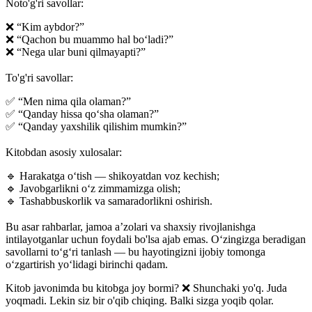
Noto'g'ri savollar:
❌ “Kim aybdor?”
❌ “Qachon bu muammo hal bo‘ladi?”
❌ “Nega ular buni qilmayapti?”
⠀
To'g'ri savollar:
✅ “Men nima qila olaman?”
✅ “Qanday hissa qo‘sha olaman?”
✅ “Qanday yaxshilik qilishim mumkin?”
⠀
Kitobdan asosiy xulosalar:
🔹 Harakatga o‘tish — shikoyatdan voz kechish;
🔹 Javobgarlikni o‘z zimmamizga olish;
🔹 Tashabbuskorlik va samaradorlikni oshirish.
⠀
Bu asar rahbarlar, jamoa a’zolari va shaxsiy rivojlanishga
intilayotganlar uchun foydali bo'lsa ajab emas. O‘zingizga beradigan
savollarni to‘g‘ri tanlash — bu hayotingizni ijobiy tomonga
o‘zgartirish yo‘lidagi birinchi qadam.
Kitob javonimda bu kitobga joy bormi? ❌ Shunchaki yo'q. Juda
yoqmadi. Lekin siz bir o'qib chiqing. Balki sizga yoqib qolar.