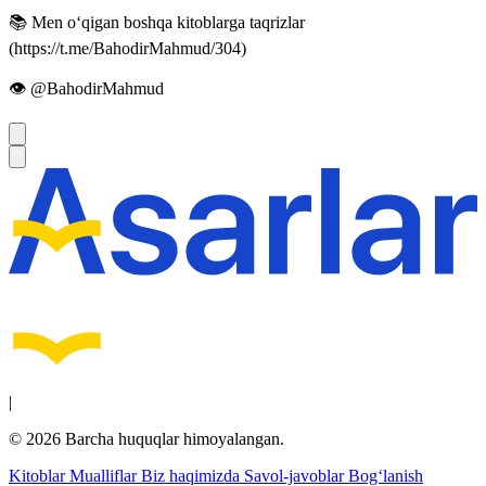
📚 Men oʻqigan boshqa kitoblarga taqrizlar
(https://t.me/BahodirMahmud/304)
👁 @BahodirMahmud
|
© 2026 Barcha huquqlar himoyalangan.
Kitoblar
Mualliflar
Biz haqimizda
Savol-javoblar
Bog‘lanish