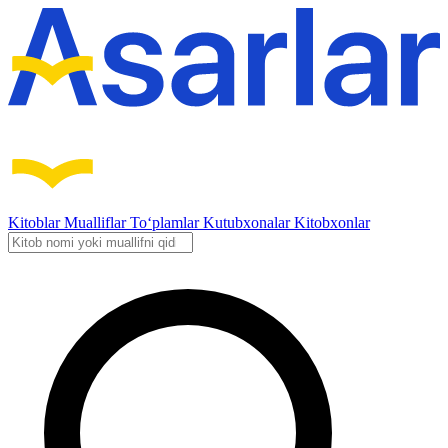
Kitoblar
Mualliflar
To‘plamlar
Kutubxonalar
Kitobxonlar