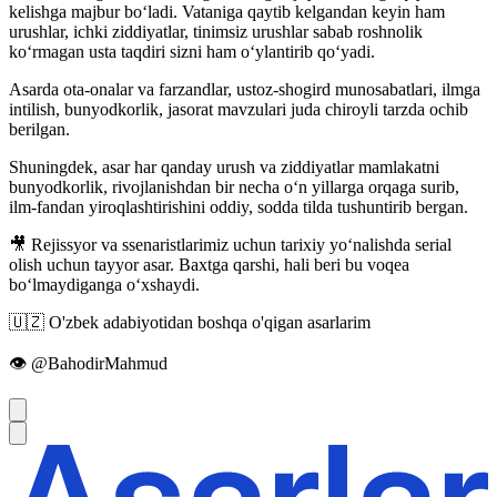
kelishga majbur boʻladi. Vataniga qaytib kelgandan keyin ham
urushlar, ichki ziddiyatlar, tinimsiz urushlar sabab roshnolik
koʻrmagan usta taqdiri sizni ham oʻylantirib qoʻyadi.
Asarda ota-onalar va farzandlar, ustoz-shogird munosabatlari, ilmga
intilish, bunyodkorlik, jasorat mavzulari juda chiroyli tarzda ochib
berilgan.
Shuningdek, asar har qanday urush va ziddiyatlar mamlakatni
bunyodkorlik, rivojlanishdan bir necha oʻn yillarga orqaga surib,
ilm-fandan yiroqlashtirishini oddiy, sodda tilda tushuntirib bergan.
🎥 Rejissyor va ssenaristlarimiz uchun tarixiy yoʻnalishda serial
olish uchun tayyor asar. Baxtga qarshi, hali beri bu voqea
boʻlmaydiganga oʻxshaydi.
🇺🇿 O'zbek adabiyotidan boshqa o'qigan asarlarim
👁 @BahodirMahmud