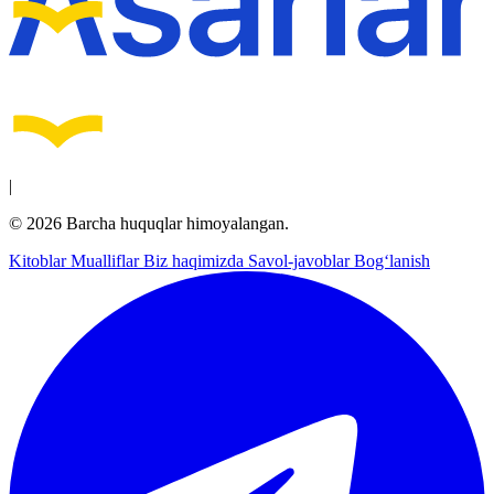
|
© 2026 Barcha huquqlar himoyalangan.
Kitoblar
Mualliflar
Biz haqimizda
Savol-javoblar
Bog‘lanish