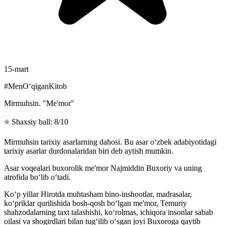
15-mart
#MenOʻqiganKitob
Mirmuhsin. "Me'mor"
⭐️ Shaxsiy ball: 8/10
Mirmuhsin tarixiy asarlarning dahosi. Bu asar oʻzbek adabiyotidagi
tarixiy asarlar durdonalaridan biri deb aytish mumkin.
Asar voqealari buxorolik me'mor Najmiddin Buxoriy va uning
atrofida boʻlib oʻtadi.
Koʻp yillar Hirotda muhtasham bino-inshootlar, madrasalar,
koʻpriklar qurilishida bosh-qosh boʻlgan me'mor, Temuriy
shahzodalarning taxt talashishi, koʻrolmas, ichiqora insonlar sabab
oilasi va shogirdlari bilan tugʻilib oʻsgan joyi Buxoroga qaytib