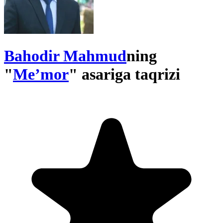
Bahodir Mahmud
ning
"
Me’mor
" asariga taqrizi