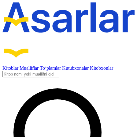
Kitoblar
Mualliflar
To‘plamlar
Kutubxonalar
Kitobxonlar