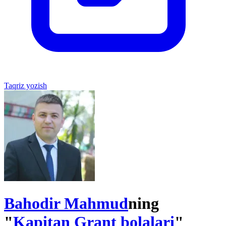
Taqriz yozish
Bahodir Mahmud
ning
"
Kapitan Grant bolalari
"