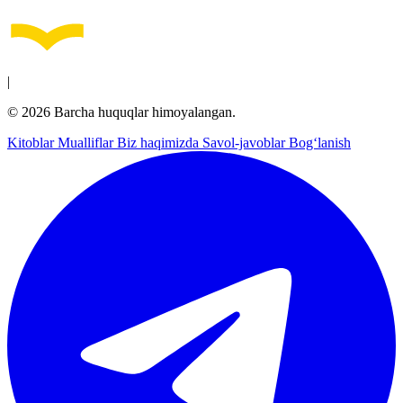
|
© 2026 Barcha huquqlar himoyalangan.
Kitoblar
Mualliflar
Biz haqimizda
Savol-javoblar
Bog‘lanish