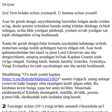
10-iyun
Jyul Vern bolalar uchun yozmaydi. U hamma uchun yozadi!
Asar bir guruh dengiz sayyohlarining baroridan kelgan akula ovidan
so'ng, akula qornini ochishlari hamda uning ichidan shishaga zichlab
solingan, uchta tilda yozilgan jumboqli, yordam so'rab yozilgan xat
topib olishganidan so'ng boshlanadi.
Xatda bir guruh dengizchilar kemada sayohatida halokatga uchrab,
noma'lum orolga tushib qolishgani bayon etilgan edi. Asar bosh
qahramonlaridan biri mard va jasur Lord Glenarvan ana shu
dengizchilarni, aniqroq aytadigan bo'lsak Kapitan Grantni izlab
yo'lga chiqadi. Sizning kitob, hamda Janubiy Amerika, Avstraliya,
Yangi Zwlandiya bo'ylab sayohatingiz ana shu tarzda boshlanadi.
Muallifning "O'n besh yoshli kapitan
(
https://t.me/BahodirMahmud/1082
)" asarini o'qigach, uning nafaqat
yozuvchi balki haqiqiy olim ekanligini kashf qilgan edim. Bu
kitobdan keyin bunga yana bor amin bo'ldim. Shunchaki
ensiklopediya! Kitobda shuningdek, mardlik, do'stlik, jasorat,
g'amxo'rlik, dardkashlik kabi fazilatlar ulug'lanadi.
🏖 Farzangiz uchun (10+) yozgi ta'tilni samarali o'tkazishida qo'l