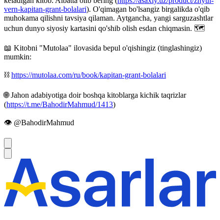
keladigan kitob. Albatta olib bering (
https://asaxiy.uz/product/zhyul-
vern-kapitan-grant-bolalari
). O'qimagan bo'lsangiz birgalikda o'qib
muhokama qilishni tavsiya qilaman. Aytgancha, yangi sarguzashtlar
uchun dunyo siyosiy kartasini qo'shib olish esdan chiqmasin. 🗺
📖 Kitobni "Mutolaa" ilovasida bepul o'qishingiz (tinglashingiz)
mumkin:
⛓️
https://mutolaa.com/ru/book/kapitan-grant-bolalari
🌐 Jahon adabiyotiga doir boshqa kitoblarga kichik taqrizlar
(
https://t.me/BahodirMahmud/1413
)
👁 @BahodirMahmud